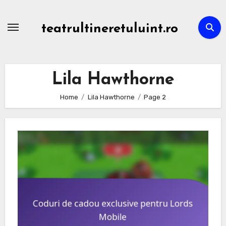
Skip
to
teatrultineretuluint.ro
content
Lila Hawthorne
Home
Lila Hawthorne
Page 2