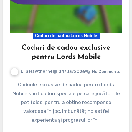
Coduri de cadou Lords Mobile
Coduri de cadou exclusive
pentru Lords Mobile
Lila Hawthorne
04/03/2026
No Comments
Codurile exclusive de cadou pentru Lords
Mobile sunt coduri speciale pe care jucătorii le
pot folosi pentru a obține recompense
valoroase în joc, îmbunătățind astfel
experiența și progresul lor în…