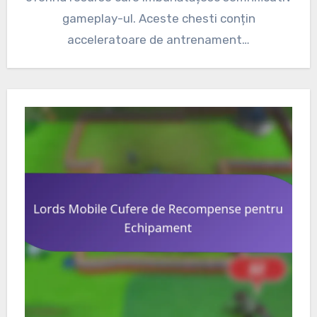
gameplay-ul. Aceste chesti conțin
acceleratoare de antrenament…