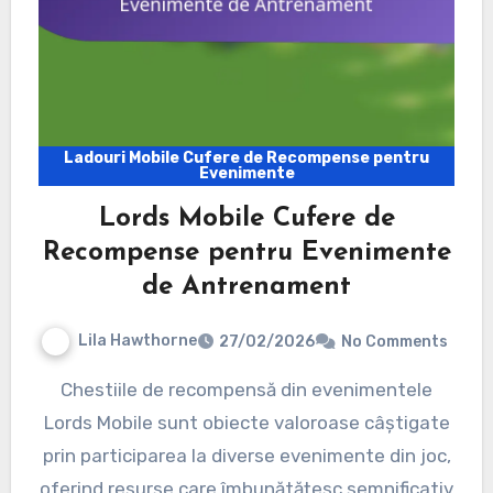
Ladouri Mobile Cufere de Recompense pentru
Evenimente
Lords Mobile Cufere de
Recompense pentru Evenimente
de Antrenament
Lila Hawthorne
27/02/2026
No Comments
Chestiile de recompensă din evenimentele
Lords Mobile sunt obiecte valoroase câștigate
prin participarea la diverse evenimente din joc,
oferind resurse care îmbunătățesc semnificativ