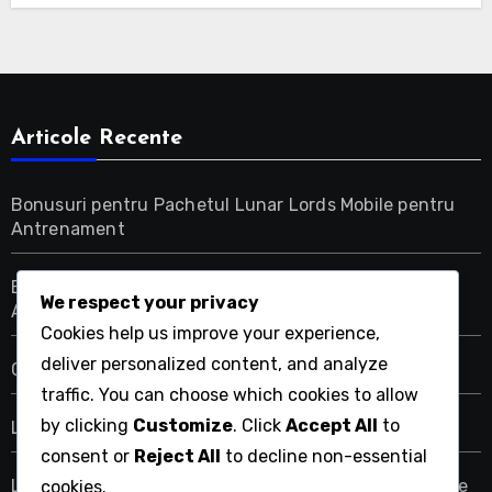
Articole Recente
Bonusuri pentru Pachetul Lunar Lords Mobile pentru
Antrenament
Bonusuri pentru Pachetul Lunar Lords Mobile pentru
We respect your privacy
Acceleratoare
Cookies help us improve your experience,
deliver personalized content, and analyze
Coduri de cadou Lords Mobile pentru membrii gildei
traffic. You can choose which cookies to allow
by clicking
Customize
. Click
Accept All
to
Lords Mobile Guildfest Cufere de Recompense
consent or
Reject All
to decline non-essential
Lords Mobile Cufere de Recompense pentru Cercetare
cookies.