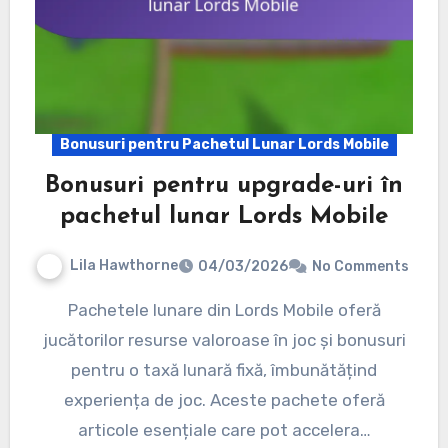
Bonusuri pentru Pachetul Lunar Lords Mobile
Bonusuri pentru upgrade-uri în
pachetul lunar Lords Mobile
Lila Hawthorne
04/03/2026
No Comments
Pachetele lunare din Lords Mobile oferă
jucătorilor resurse valoroase în joc și bonusuri
pentru o taxă lunară fixă, îmbunătățind
experiența de joc. Aceste pachete oferă
articole esențiale care pot accelera…