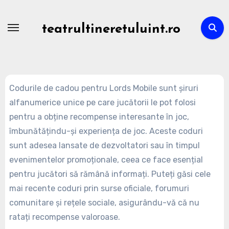
Skip
to
teatrultineretuluint.ro
content
Codurile de cadou pentru Lords Mobile sunt șiruri
alfanumerice unice pe care jucătorii le pot folosi
pentru a obține recompense interesante în joc,
îmbunătățindu-și experiența de joc. Aceste coduri
sunt adesea lansate de dezvoltatori sau în timpul
evenimentelor promoționale, ceea ce face esențial
pentru jucători să rămână informați. Puteți găsi cele
mai recente coduri prin surse oficiale, forumuri
comunitare și rețele sociale, asigurându-vă că nu
ratați recompense valoroase.