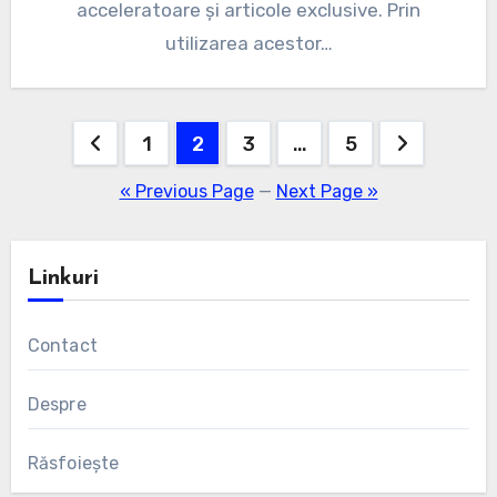
acceleratoare și articole exclusive. Prin
utilizarea acestor…
Posts
1
2
3
…
5
pagination
« Previous Page
—
Next Page »
Linkuri
Contact
Despre
Răsfoiește