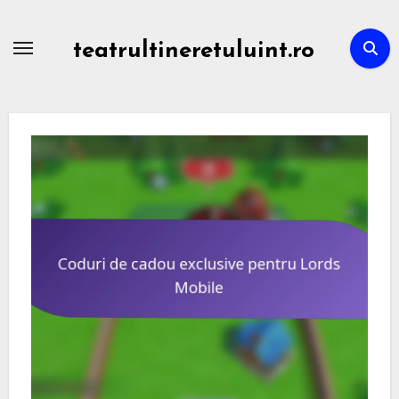
Skip
to
teatrultineretuluint.ro
content