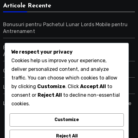
Articole Recente
Bonusuri pentru Pachetul Lunar Lords Mobile pentru
Antrenament
Bonusuri pentru Pachetul Lunar Lords Mobile pentru
We respect your privacy
Acceleratoare
Cookies help us improve your experience,
deliver personalized content, and analyze
Coduri de cadou Lords Mobile pentru membrii gildei
traffic. You can choose which cookies to allow
by clicking
Customize
. Click
Accept All
to
Lords Mobile Guildfest Cufere de Recompense
consent or
Reject All
to decline non-essential
Lords Mobile Cufere de Recompense pentru Cercetare
cookies.
Customize
teatrultineretuluint.ro
Reject All