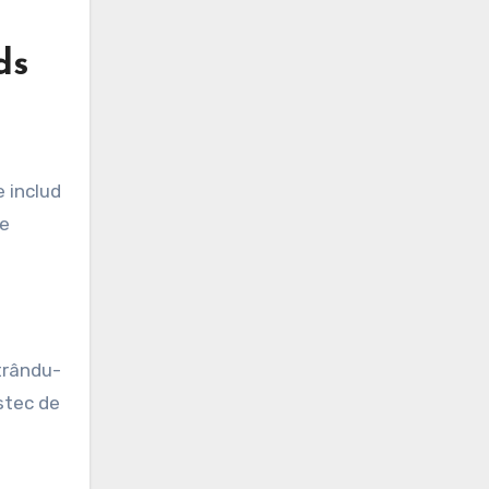
ds
e includ
de
trându-
estec de