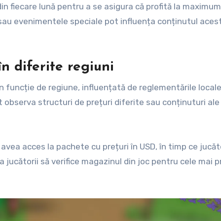
 din fiecare lună pentru a se asigura că profită la maximu
e sau evenimentele speciale pot influența conținutul aces
n diferite regiuni
n funcție de regiune, influențată de reglementările locale
ot observa structuri de prețuri diferite sau conținuturi ale
avea acces la pachete cu prețuri în USD, în timp ce jucăto
 jucătorii să verifice magazinul din joc pentru cele mai p