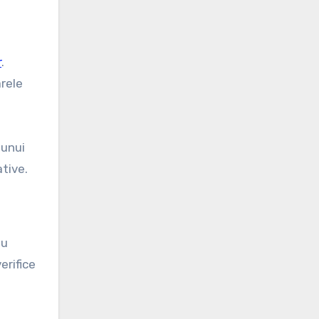
r
.
rele
 unui
tive.
au
erifice