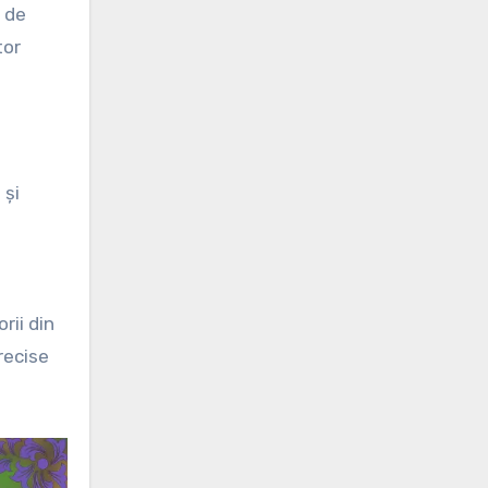
m de
tor
 și
rii din
recise