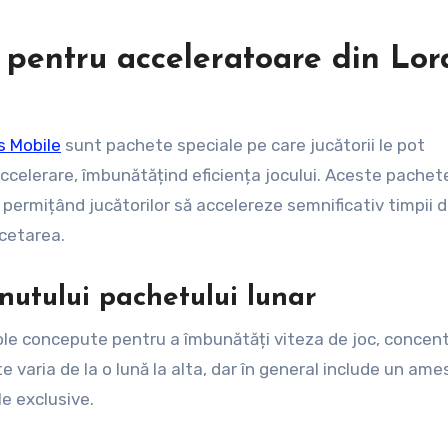
 pentru acceleratoare din Lor
s Mobile
sunt pachete speciale pe care jucătorii le pot
accelerare, îmbunătățind eficiența jocului. Aceste pachet
, permițând jucătorilor să accelereze semnificativ timpii 
rcetarea.
nutului pachetului lunar
cole concepute pentru a îmbunătăți viteza de joc, concen
e varia de la o lună la alta, dar în general include un am
le exclusive.