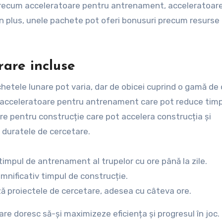
 precum acceleratoare pentru antrenament, acceleratoar
 În plus, unele pachete pot oferi bonusuri precum resurse
rare incluse
chetele lunare pot varia, dar de obicei cuprind o gamă de
ud acceleratoare pentru antrenament care pot reduce timp
re pentru construcție care pot accelera construcția și
 duratele de cercetare.
mpul de antrenament al trupelor cu ore până la zile.
nificativ timpul de construcție.
ză proiectele de cercetare, adesea cu câteva ore.
are doresc să-și maximizeze eficiența și progresul în joc.