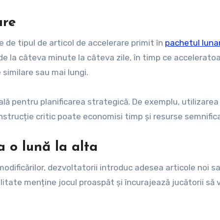
are
 de tipul de articol de accelerare primit în
pachetul luna
 la câteva minute la câteva zile, în timp ce acceleratoa
 similare sau mai lungi.
ală pentru planificarea strategică. De exemplu, utilizarea
strucție critic poate economisi timp și resurse semnifica
a o lună la alta
dificărilor, dezvoltatorii introduc adesea articole noi s
itate menține jocul proaspăt și încurajează jucătorii să v