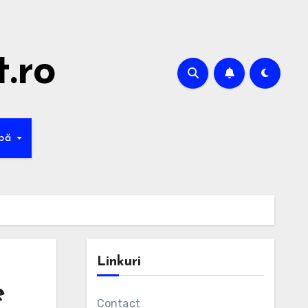
t.ro
mbă
Linkuri
e
Contact