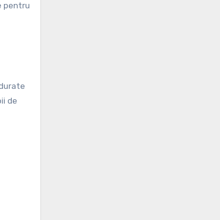
e pentru
 durate
ii de