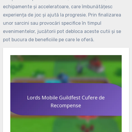
echipamente și acceleratoare, care îmbunătățesc
experiența de joc și ajută la progresie. Prin finalizarea
unor sarcini sau provocări specifice în timpul
evenimentelor, jucătorii pot debloca aceste cutii și se
pot bucura de beneficiile pe care le oferă.